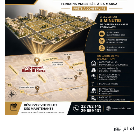
ام ام نيوز