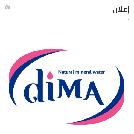
إعلان