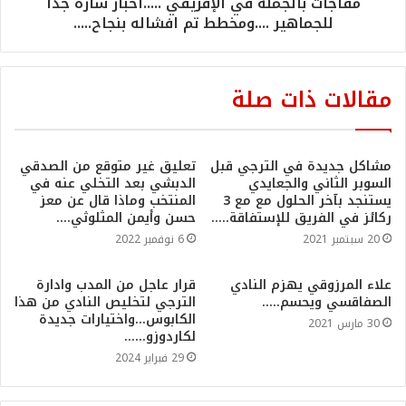
مفاجآت بالجملة في الإفريقي .....اخبار سارة جدا
للجماهير ....ومخطط تم افشاله بنجاح.....
مقالات ذات صلة
مشاكل جديدة في الترجي قبل
تعليق غير متوقع من الصدقي
السوبر الثاني والجعايدي
الدبشي بعد التخلي عنه في
يستنجد بآخر الحلول مع مع 3
المنتخب وماذا قال عن معز
ركائز في الفريق للإستفاقة…..
حسن وأيمن المثلوثي….
20 سبتمبر 2021
6 نوفمبر 2022
علاء المرزوقي يهزم النادي
قرار عاجل من المدب وادارة
الصفاقسي ويحسم…..
الترجي لتخليص النادي من هذا
الكابوس…واختيارات جديدة
30 مارس 2021
لكاردوزو……
29 فبراير 2024