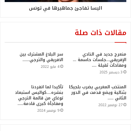
اليسا تفاجئ جماهيرها في تونس
مقالات ذات صلة
منعرج جديد في النادي
سر البلاغ المشترك بين
الإفريقي…جلسات حاسمة …
الافريقي والترجي……
ومفاحآت ثقيلة ….
4 مايو 2022
3 ديسمبر 2025
المنتخب المغربي يضرب بلجيكا
تأكيدا لما انفردنا
بثنائية ويضع قدمت في الدور
بنشره….كواليس استبعاد
الثاني …..
توغاي من قائمة الترجي
ومفاجأة كبرى قادمة…..
27 نوفمبر 2022
9 نوفمبر 2024