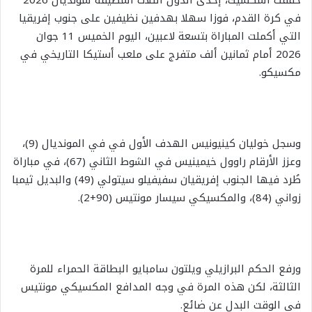
حققت المكسيك، إحدى الدول الثلاث المضيفة لمونديال 2026
في كرة القدم، فوزا سهلا بهدفين نظيفين على جنوب إفريقيا
التي أكملت المباراة بتسعة لاعبين، اليوم الخميس 11 جوان
2026 أمام ثمانين ألف متفرج على ملعب أستيكا التاريخي في
مكسيكو.
وسجل خوليان كينيونيس الهدف الأول في في المونديال (9)،
وعزز الأرقام راوول خيمينيس في الشوط الثاني (67)، في مباراة
طُرد فيها الجنوب إفريقيان سفيفيلو سيتولي (49) والبديل ثيمبا
زواني (84)، والمكسيكي سيسار مونتيس (90+2).
ورفع الحكم البرازيلي ويلتون سامبايو البطاقة الحمراء للمرة
الثالثة، لكن هذه المرة في وجه المدافع المكسيكي مونتيس
في الوقت البدل عن ضائع.