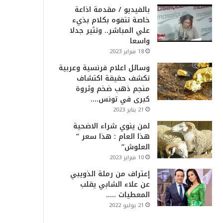
بالفيديو / مقدمة اذاعة
خاصة تتفوه بكلام بذيء
علي المباشر.. وتثير جدلا
واسعا
18 فبراير 2023
وسائل اعلام فرنسية وعربية
تكشف حقيقة اكتشاف
منجم ذهب ضخم وثروة
كبرى في تونس….
21 يناير 2023
لمن ينوي شراء الاضحية
هذا العام : هذا سعر ”
العلوش”
10 فبراير 2023
إعتراف من رملة الذويبي
عن علاء الشابي يقلب
المعطيات …..
21 يوليو 2022