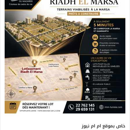
خاص بموقع ام ام نيوز