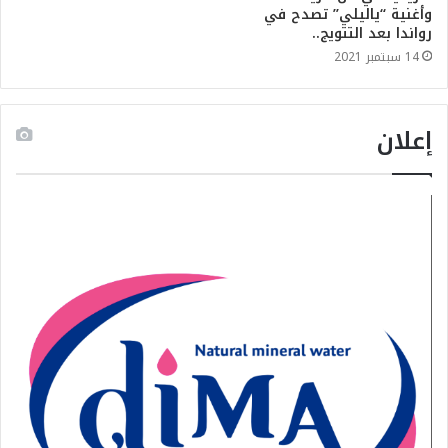
وأغنية “ياليلي” تصدح في
رواندا بعد التتويج..
14 سبتمبر 2021
إعلان