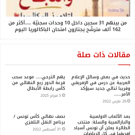
من بينهم 31 سجين داخل 10 وحدات سجنيّة .....أكثر من
162 ألف مترشّح يجتازون امتحان الباكالوريا اليوم
مقالات ذات صلة
حديث في بعض وسائل الإعلام
يهم الترحي….. موعد سحب
العربية عن درس في الإفريقي
قرعة الدور ربع النهائي من
وقريبا ثنائي جديد سيؤكد
كأس رابطة الأبطال
الأمر……
5 فبراير 2025
26 مارس 2022
بعد الألعاب الاولمبية
نصف نهائي كأس تونس /
والبارالمبية والسلة: منتخب
برنامج النقل التلفزي
الطائرة يعلن أن تونس أسياد
31 أغسطس 2022
افريقيا في كل الرياضات