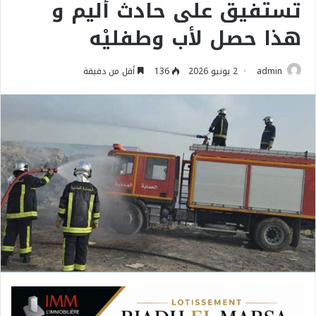
تستفيق على حادث أليم و
هذا حصل لأب وطفليْه
admin
2 يونيو 2026
136
أقل من دقيقة