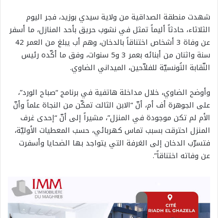
شهدت منطقة الصداقية من ولاية سيدي بوزيد، فجر اليوم
الثلاثاء، حادثاً أليماً تمثل في نشوب حريق بأحد المنازل، ما أسفر
عن وفاة 3 أشخاص اختناقاً بالدخان، وهم أب يبلغ من العمر 42
سنة واثنان من أبنائه بعمر 3 و5 سنوات، وفق ما أكّده رئيس
النّقابة التُونسيّة للفلاّحين، الميداني الضاوي.
وأوضح الضاوي، خلال مداخلة هاتفية في برنامج “صباح الورد”،
على الجوهرة أف أم، أنّ “الابن الثالث تمكّن من النجاة علماً وأنّ
الأم لم تكن موجودة في المنزل”، مشيراً إلى أنّ “إحدى غرف
المنزل احترقت بسبب تماس كهربائي، حسب المعطيات الأوليّة،
فتسرّب الدخان إلى الغرفة التي يتواجد بها الضحايا وأسفرت
عن وفاته اختناقاً”.