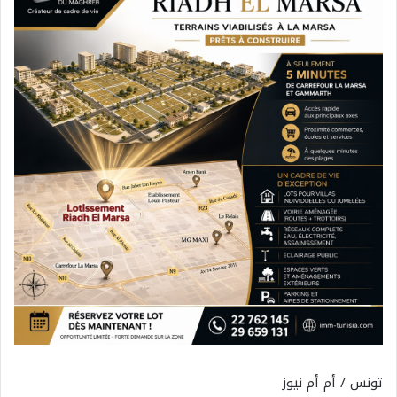
تونس / أم أم نيوز