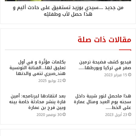
من جديد ....سيدي بوزيد تستفيق على حادث أليم و
هذا حصل لأب وطفليْه
مقالات ذات صلة
فيديو كشف فضيحة نرمين
بكلمات مؤثٌرة و في أول
صفر في تركيا ويورطها…..
تعليق لها…الفنانة التونسية
هند_صبري تنعى والدتها
15 فبراير 2023
22 يوليو 2025
هذا ماحصل لنور شيبة داخل
بعد انتقادها لبرنامجه: أمين
سجنه يوم العيد ومنال عمارة
قارة ينشر محادثة خاصة بينه
على الخط…..
وبين فرح بن عمارة
23 أبريل 2023
30 نوفمبر 2020