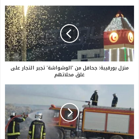
منزل بورقيبة: جحافل من 'الوشواشة' تجبر التجار على
غلق محلاتهم