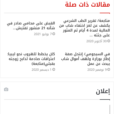
مقالات ذات صلة
متابعة/ تقرير الطب الشرعي
القبض على محامي صادر في
يكشف عن لغز اختفاء شاب من
شأنه 21 منشور تفتيش…
العالية لمدة 4 أيام ثم العثور
7 يوليو 2021
على جثته …
30 أكتوبر 2020
في السيجومي/ إنتحل صفة
كان يخطط للهروب نحو ليبيا:
إطار بوزارة ولهف أموال شاب
اعترافات صادمة لذابح زوجته
يبحث عن عمل
بقبلي(متابعة)
9 نوفمبر 2020
1 ديسمبر 2020
إعلان