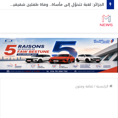
الجزائر: لعبة تتحوّل إلى مأساة.. وفاة طفلين شقيقين اختناقا داخل صندوق سيارة…وهكذا نجاح الثالث بأعجوبة
الرئيسية
/
ثقافة وفنون