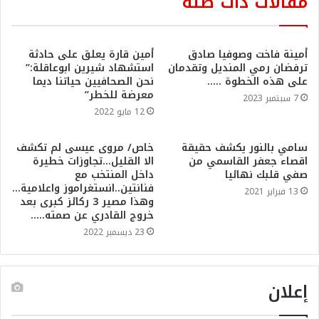
مقالات ذات صلة
أمينة فاخت وصوفيا صادق
أمين قارة يعلق على حادثة
ترفضان رمي المنديل وتقدمان
استشهاد شيرين ابوعاقلة:”
على هذه الخطوة …..
نحن الصحافيين حياتنا ديما
معرضة للخطر”
7 سبتمبر 2023
12 مايو 2022
سامي بالنور يكشف حقيقة
خاص/ مروى عيسى لم تكشف
اقصاء جعفر القاسمي من
الا القليل…تجاوزات خطيرة
صفي قلبك نهائيا
داخل المنتخب مع
فنانتين..انستغراموز واعلامية…
13 فبراير 2021
وهذا مصير 3 ركائز كبرى بعد
خروج القادري عن صمته…..
23 ديسمبر 2022
إعلان