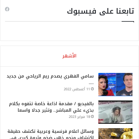
تابعنا على فيسبوك
الأشهر
سامي الفهري يصدم ريم الرياحي من جديد
….
11 أغسطس 2022
بالفيديو / مقدمة اذاعة خاصة تتفوه بكلام
بذيء علي المباشر.. وتثير جدلا واسعا
18 فبراير 2023
وسائل اعلام فرنسية وعربية تكشف حقيقة
اكتشاف منجم ذهب ضخم وثروة كبرى في