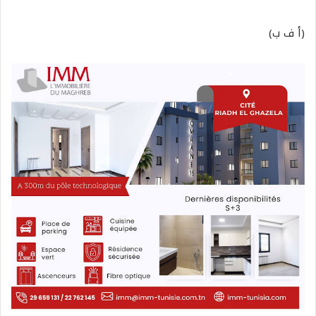
(أ ف ب)