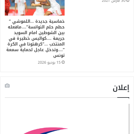
30 مارس 2021
خماسية جديدة …اللموشي ”
حطم حلم التوانسة”….مافعله
بين الشوطين امام السويد
جريمة ….كواليس خطيرة في
المنتخب …”كرهتونا في الكرة
“….وتدخل عاجل لحماية سمعة
تونس
15 يونيو 2026
إعلان