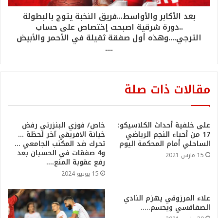
بعد الأكابر والأواسط...فريق النخبة يتوج بالبطولة
..دورة شرقية اصبحت إختصاص على حساب
الترجي....وهذه أول صفقة ثقيلة في الأحمر والأبيض
....
مقالات ذات صلة
على خلفية أحداث الكلاسيكو:
خاص/ فوزي البنزرتي رفض
17 من أحباء النجم الرياضي
خيانة الافريقي آخر لحظة …
الساحلي أمام المحكمة اليوم
تحرك ضد المكتب الجامعي …
و4 صفقات في الحسبان بعد
15 مارس 2021
رفع عقوبة المنع….
15 يونيو 2024
علاء المرزوقي يهزم النادي
الصفاقسي ويحسم…..