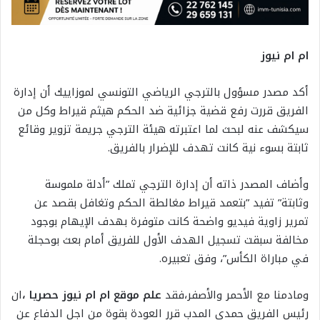
ام ام نيوز
أكد مصدر مسؤول بالترجي الرياضي التونسي لموزاييك أن إدارة
الفريق قررت رفع قضية جزائية ضد الحكم هيثم قيراط وكل من
سيكشف عنه لبحث لما اعتبرته هيئة الترجي جريمة تزوير وقائع
ثابتة بسوء نية كانت تهدف للإضرار بالفريق.
وأضاف المصدر ذاته أن إدارة الترجي تملك ”أدلة ملموسة
وثابتة” تفيد ”بتعمد قيراط مغالطة الحكم وتغافل بقصد عن
تمرير زاوية فيديو واضحة كانت متوفرة بهدف الإيهام بوجود
مخالفة سبقت تسجيل الهدف الأول للفريق أمام بعث بوحجلة
في مباراة الكأس”، وفق تعبيره.
ومادمنا مع الأحمر والأصفر،فقد
علم موقع ام ام نيوز حصريا ،
ان
رئيس الفريق حمدي المدب قرر العودة بقوة من اجل الدفاع عن