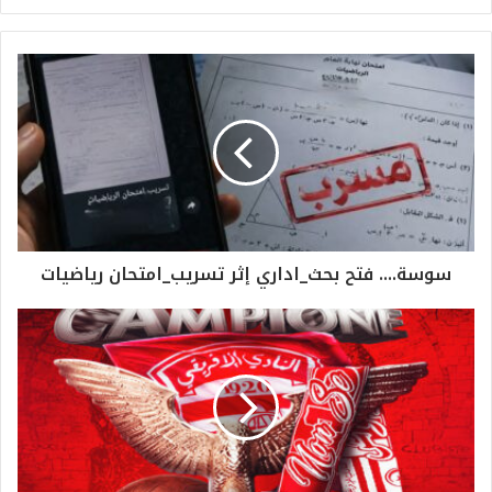
سوسة.... فتح بحث_اداري إثر تسريب_امتحان رياضيات