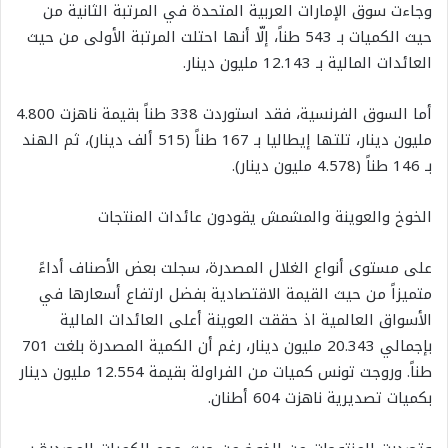
وجاءت سوق الإمارات العربية المتحدة في المرتبة الثانية من
حيث الكميات بـ 543 طناً، إلّا أنها احتلت المرتبة الأولى من حيث
العائدات المالية بـ 12.143 مليون دينار.
أما السوق الفرنسية، فقد استوردت 338 طناً بقيمة ناهزت 4.800
مليون دينار، تلتها إيطاليا بـ 167 طناً (515 ألف دينار)، ثم الهند
بـ 146 طناً (4.578 مليون دينار).
الخوخ والعوينة والمشمش يقودون عائدات المنتجات
على مستوى أنواع الغلال المصدرة، سجلت بعض الأصناف أداءً
متميزاً من حيث القيمة الاقتصادية بفضل ارتفاع أسعارها في
الأسواق العالمية اذ حققت العوينة أعلى العائدات المالية
بإجمالي 20.343 مليون دينار، رغم أن الكمية المصدرة بلغت 701
طناً. وروجت تونس كميات من الفراولة بقيمة 12.554 مليون دينار
بكميات تصديرية ناهزت 604 أطنان.