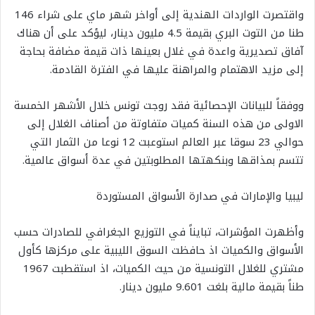
واقتصرت الواردات الهندية إلى أواخر شهر ماي على شراء 146
طنا من التوت البري بقيمة 4.5 مليون دينار، ليؤكد على أن هناك
آفاق تصديرية واعدة في غلال بعينها ذات قيمة مضافة بحاجة
إلى مزيد الاهتمام والمراهنة عليها في الفترة القادمة.
ووفقاً للبيانات الإحصائية فقد روجت تونس خلال الأشهر الخمسة
الاولى من هذه السنة كميات متفاوتة من أصناف الغلال إلى
حوالي 23 سوقا عبر العالم استوعبت 12 نوعا من الثمار التي
تتسم بمذاقها وبنكهتها المطلوبتين في عدة أسواق عالمية.
ليبيا والإمارات في صدارة الأسواق المستوردة
وأظهرت المؤشرات، تبايناً في التوزيع الجغرافي للصادرات حسب
الأسواق والكميات اذ حافظت السوق الليبية على مركزها كأول
مشتري للغلال التونسية من حيث الكميات، اذ استقطبت 1967
طناً بقيمة مالية بلغت 9.601 مليون دينار.