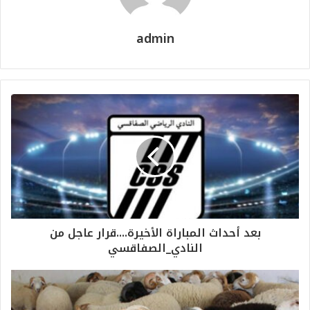
admin
بعد أحداث المباراة الأخيرة....قرار عاجل من
النادي_الصفاقسي