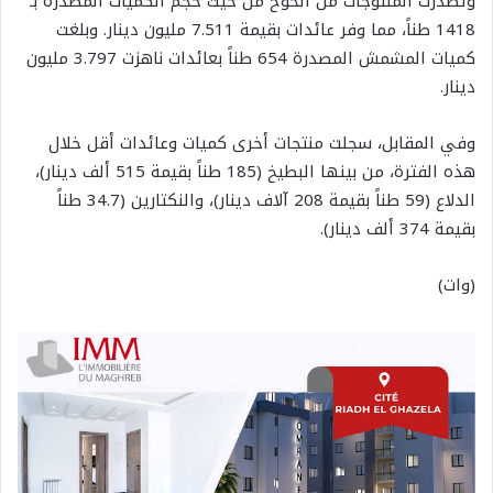
وتصدرت المنتوجات من الخوخ من حيث حجم الكميات المصدرة بـ
1418 طناً، مما وفر عائدات بقيمة 7.511 مليون دينار. وبلغت
كميات المشمش المصدرة 654 طناً بعائدات ناهزت 3.797 مليون
دينار.
وفي المقابل، سجلت منتجات أخرى كميات وعائدات أقل خلال
هذه الفترة، من بينها البطيخ (185 طناً بقيمة 515 ألف دينار)،
الدلاع (59 طناً بقيمة 208 آلاف دينار)، والنكتارين (34.7 طناً
بقيمة 374 ألف دينار).
(وات)