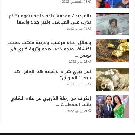
11 أغسطس 2022
بالفيديو / مقدمة اذاعة خاصة تتفوه بكلام
بذيء علي المباشر.. وتثير جدلا واسعا
18 فبراير 2023
وسائل اعلام فرنسية وعربية تكشف حقيقة
اكتشاف منجم ذهب ضخم وثروة كبرى في
تونس….
21 يناير 2023
لمن ينوي شراء الاضحية هذا العام : هذا
سعر ” العلوش”
10 فبراير 2023
إعتراف من رملة الذويبي عن علاء الشابي
يقلب المعطيات …..
21 يوليو 2022