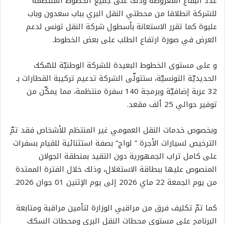
عدد البقاع المعروضة وذلك على جميع الخطوط المنتظمة
للشركة انطلاقا من محطتي النقل البري بباب سعدون وباب
عليوة كما تقرر الاستعانة بأسطول شركة النقل تونس لدعم
العرض في صورة ارتفاع الطلب على بعض الخطوط.
و على مستوى الخطوط البعيدة للشركة الوطنيّة للسّكك
الحديديّة التونسيّة، ستتولّى الشركة تدعيم تركيبة القطارات بـ
32 عربة إضافيّة وبرمجة 140 سفرة منتظمة، مما يمكّن من
توفير حوالي 25 ألف مقعد.
وبخصوص خدمات النقل العمومي غير المنتظم للأشخاص فقد تمّ
الترخيص لسيارات الأجرة ” لواج” بصفة استثنائية للقيام بسفرات
على كامل تراب الجمهورية دون التقيد بمنطقة الجولان
المنصوص عليها ببطاقة الاستغلال، وذلك خلال الفترة الممتدة
من يوم الجمعة 22 ماي 2026 إلى يوم الإثنين 01 جوان 2026.
كما تمّ تكليف فرق من مراقبي الوزارة لتأمين مراقبة ومتابعة
البرنامج على مستوى محطات النقل البري ومحطات السكك