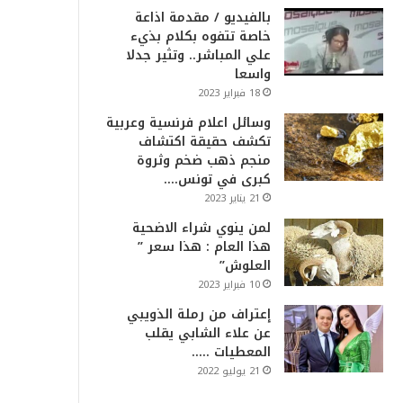
بالفيديو / مقدمة اذاعة
خاصة تتفوه بكلام بذيء
علي المباشر.. وتثير جدلا
واسعا
18 فبراير 2023
وسائل اعلام فرنسية وعربية
تكشف حقيقة اكتشاف
منجم ذهب ضخم وثروة
كبرى في تونس….
21 يناير 2023
لمن ينوي شراء الاضحية
هذا العام : هذا سعر ”
العلوش”
10 فبراير 2023
إعتراف من رملة الذويبي
عن علاء الشابي يقلب
المعطيات …..
21 يوليو 2022