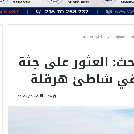
 البحث: العثور على جثة
في شاطئ هرقلة
54
أقل من دقيقة