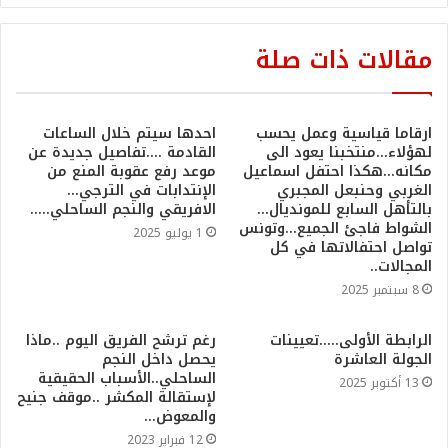
مقالات ذات صلة
ارقاما قياسية وعمل يحسب
احدها سيتم خلال الساعات
لهؤلاء…منتخبنا يعود الى
القادمة ….تفاصيل جديدة عن
مكانه…هكذا احتفل اسماعيل
موعد رفع عقوبة المنع من
الغربي وحنبعل المجبري
الإنتدابات في الترجي…
بالتأهل السابع للمونديال…
الافريقي والنجم الساحلي…..
الشواط فاجئ الجميع…وتونس
1 يوليو 2025
تواصل احتفالاتها في كل
المجالات..
8 سبتمبر 2025
الرابطة الأولى…..تعيينات
رغم ترشح الفريق اليوم ..ماذا
الجولة العاشرة
يحصل داخل النجم
الساحلي..الأسباب الحقيقية
13 أكتوبر 2025
لإستقالة المكشر ..موقف جنيح
والمعوض…
12 فبراير 2023