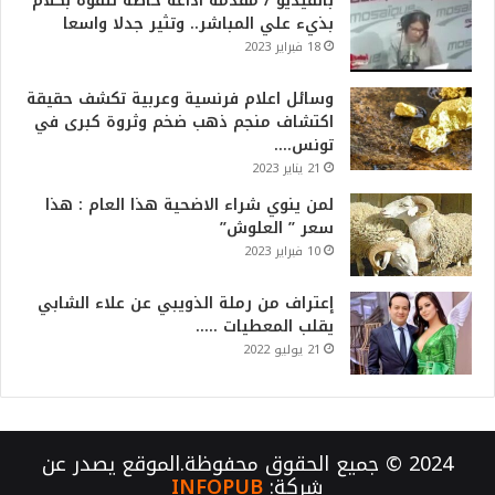
بالفيديو / مقدمة اذاعة خاصة تتفوه بكلام
بذيء علي المباشر.. وتثير جدلا واسعا
18 فبراير 2023
وسائل اعلام فرنسية وعربية تكشف حقيقة
اكتشاف منجم ذهب ضخم وثروة كبرى في
تونس….
21 يناير 2023
لمن ينوي شراء الاضحية هذا العام : هذا
سعر ” العلوش”
10 فبراير 2023
إعتراف من رملة الذويبي عن علاء الشابي
يقلب المعطيات …..
21 يوليو 2022
2024 © جميع الحقوق محفوظة.الموقع يصدر عن
شركة:
INFOPUB