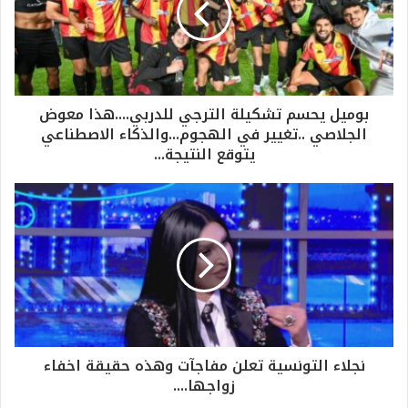
بوميل يحسم تشكيلة الترجي للدربي....هذا معوض
الجلاصي ..تغيير في الهجوم...والذكاء الاصطناعي
يتوقع النتيجة...
نجلاء التونسية تعلن مفاجآت وهذه حقيقة اخفاء
زواجها....