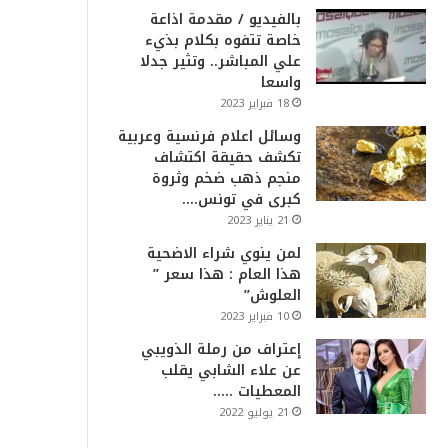
بالفيديو / مقدمة اذاعة
خاصة تتفوه بكلام بذيء
علي المباشر.. وتثير جدلا
واسعا
18 فبراير 2023
وسائل اعلام فرنسية وعربية
تكشف حقيقة اكتشاف
منجم ذهب ضخم وثروة
كبرى في تونس….
21 يناير 2023
لمن ينوي شراء الاضحية
هذا العام : هذا سعر ”
العلوش”
10 فبراير 2023
إعتراف من رملة الذويبي
عن علاء الشابي يقلب
المعطيات …..
21 يوليو 2022