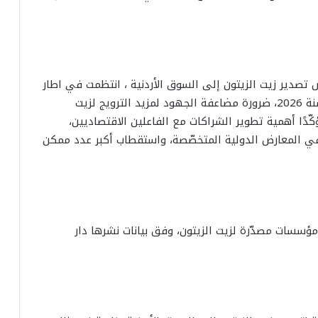
تصدير زيت الزيتون إلى السوق الأردنية ، انتظمت في اطار
البرنامج الترويجي الخصوصي لقطاع زيت الزيتون لسنة 2026، ضرورة مضاعفة الجهود لمزيد الترويج لزيت
كّدًا أهمية تطوير الشراكات مع الفاعلين الاقتصاديين،
في المعارض الدولية المتخصّصة، واستقطاب أكبر عدد ممكن
 50 ممثّلا عن منتجين ومؤسسات مصدّرة لزيت الزيتون، وفق بيانات نشرها دار