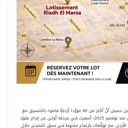
أفاد رئيس مدير عام مركز النهوض بالصادرات، مراد بن حسين أنّ أكثر من 40 مورّدا أردنيّا قاموا، بالتنسيق مع
المركز، بزيارات ميدانية إلى مواقع إنتاج زيت الزيتون منذ نوفمبر 2025، أسفرت في مرحلة أولى عن إبرام عقود
ونسي إلى الأردن، مع توقّعات بارتفاع ملحوظ في نسق التصدير خلال