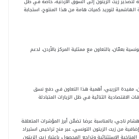
ة لتصدير زيت الزيتون إلى السوق الأردنية، خاصة في ظل
ية الهاشمية لتوريد كميات هامة من هذا المنتوج، استجابة
سية بعمّان، بالتعاون مع ممثلية المركز بالأردن، لدعم
ن، مفيدة الزريبي، أهمية هذا التعاون في دفع نسق
قات الاقتصادية الثنائية في ظل الزيارات المتبادلة
شام ناجي، بالمناسبة عرضا تضمّن أبرز المؤشرات المتعلقة
 إضافية من زيت الزيتون التونسي، عبر منح تراخيص استيراد
مناخية الاستثنائية وتراجع المحصول، باعتبار زيت الزيتون