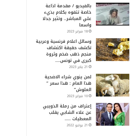
بالفيديو / مقدمة اذاعة
خاصة تتفوه بكلام بذيء
علي المباشر.. وتثير جدلا
واسعا
18 فبراير 2023
وسائل اعلام فرنسية وعربية
تكشف حقيقة اكتشاف
منجم ذهب ضخم وثروة
كبرى في تونس….
21 يناير 2023
لمن ينوي شراء الاضحية
هذا العام : هذا سعر ”
العلوش”
10 فبراير 2023
إعتراف من رملة الذويبي
عن علاء الشابي يقلب
المعطيات …..
21 يوليو 2022