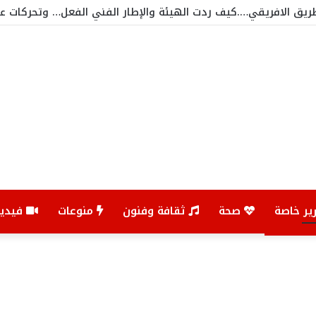
ريق الافريقي….كيف ردت الهيئة والإطار الفني الفعل… وتحركات 
ير خاصة
صحة
ثقافة وفنون
منوعات
فيديو