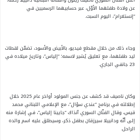
أعلن الفنّان السوري ناصيف زيتون والفنّانة اللبنانية دانييلا رحمة،
عن ولادة طفلهما الأوّل، عبر حسابيهما الرسميين في
“إنستغرام”، اليوم السبت.
وجاء ذلك من خلال مقطع فيديو، بالأبيض والأسود، تضمّن لقطات
ليد طفلهما، مع تعليق يُشير لاسمه؛ “إلياس”، وتاريخ ميلاده في
23 جانفي الجاري.
وكان ناصيف قد كشف عن جنس المولود أواخر عام 2025 خلال
إطلالته في برنامج “عندي سؤال”، مع الإعلامي اللبناني محمد
قيس، وقال الفنّان السوري آنذاك “جايينا إلياس”، في إشارة منه
إلى أنّه ودانييلا سيرزقان بطفل ذكر، وسيطلق عليه اسم والده
الراحل.