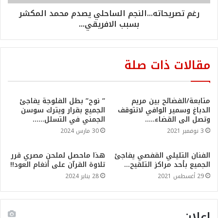
رغم تصريحاته...النجم الساحلي يصدم محمد المكشر
بسبب الافريقي...
مقالات ذات صلة
متابعة/الفضائح بين مريم
” نوح” بطل الفلوجة يفاجئ
الدباغ وسمير الوافي لاتتوقف
الجميع بقرار ويترك سوسن
وتصل الى القضاء…..
الجمني في التسلل……
3 نوفمبر 2021
30 مارس 2024
الفنان التليلي القفصي يفاجئ
هذا ماحصل لملحن مصري قرر
الجميع بأحد مراكز التلقيح…
تلاوة القرآن على أنغام العود!!
29 أغسطس 2021
28 يناير 2024
إعلان