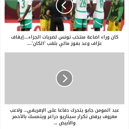
كان وراء اضاعة منتخب تونس لضربات الجزاء....إيقاف
عرّاف وعد بفوز مالي بلقب 'الكان'....
عبد المومن جابو يتحرك دفاعا على الإفريقي... ولاعب
معروف يرفض تكرار سيناريو دراغر ويتمسك بالأحمر
والأبيض ...