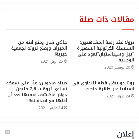
مقالات ذات صلة
نزولا عند رغبة المشاهدين:
جاكي شان يمنع ابنه من
السلسلة الكرتونية الشهيرة
الميراث ويمنح ثروته لجمعية
“بيل وسيباستيان”تعود على
خيرية!!
الوطنية
25 أبريل 2021
20 نوفمبر 2020
رونالدو ينقل قطه للتداوي في
صياد منحوس: عثر على سمكة
اسبانيا عبر طائرة خاصة
تساوي ثروة ب 2,6 مليون
دولار فاكتشف قيمتها بعد أن
24 فبراير 2021
أكلها مع اصدقائه!!!
14 مارس 2021
إعلان