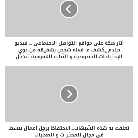
أثار ضجّة على مواقع التواصل الاجتماعي.....فيديو
صادم يكشف ما فعله شخص بشقيقه من ذوي
الإحتياجات الخصوصية و النّيابة العمومية تتدخل
تعلقت به هذه الشّبهات...الاحتفاظ برجل أعمال ينشط
في مجال المصبّرات و المعلّبات