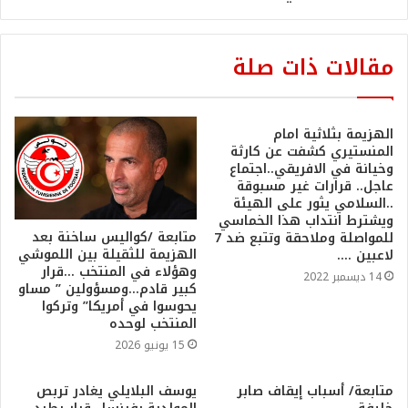
مقالات ذات صلة
الهزيمة بثلاثية امام
المنستيري كشفت عن كارثة
وخيانة في الافريقي..اجتماع
عاجل.. قرارات غير مسبوقة
..السلامي يثور على الهيئة
ويشترط انتداب هذا الخماسي
متابعة /كواليس ساخنة بعد
للمواصلة وملاحقة وتتبع ضد 7
الهزيمة للثقيلة بين اللموشي
لاعبين ….
وهؤلاء في المنتخب …قرار
14 ديسمبر 2022
كبير قادم…ومسؤولين ” مساو
يحوسوا في أمريكا” وتركوا
المنتخب لوحده
15 يونيو 2026
متابعة/ أسباب إيقاف صابر
يوسف البلايلي يغادر تربص