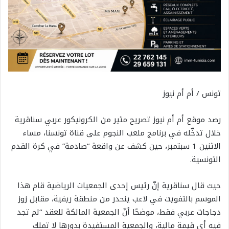
تونس / أم أم نيوز
رصد موقع أم أم نيوز تصريح مثير من الكرونيكور عربي سناقرية
خلال تدخّله في برنامج ملعب النجوم على قناة تونسنا، مساء
الاثنين 1 سبتمبر، حين كشف عن واقعة “صادمة” في كرة القدم
التونسية.
حيث قال سناقرية إنّ رئيس إحدى الجمعيات الرياضية قام هذا
الموسم بالتفويت في لاعب ينحدر من منطقة ريفية، مقابل زوز
دجاجات عربي فقط، موضحًا أنّ الجمعية المالكة للعقد “لم تجد
فيه أي قيمة مالية، والجمعية المستفيدة بدورها لا تملك