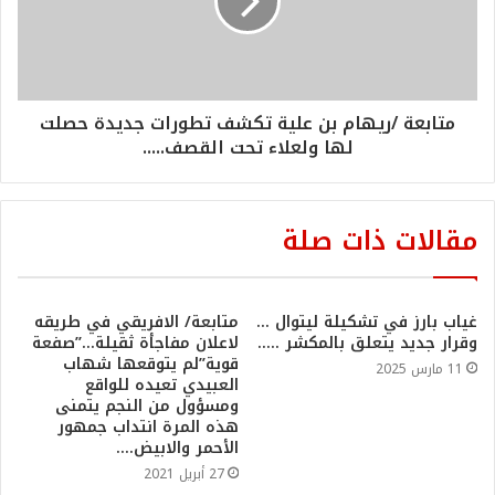
متابعة /ريهام بن علية تكشف تطورات جديدة حصلت
لها ولعلاء تحت القصف.....
مقالات ذات صلة
غياب بارز في تشكيلة ليتوال …
متابعة/ الافريقي في طريقه
وقرار جديد يتعلق بالمكشر …..
لاعلان مفاجأة ثقيلة…”صفعة
قوية”لم يتوقعها شهاب
11 مارس 2025
العبيدي تعيده للواقع
ومسؤول من النجم يتمنى
هذه المرة انتداب جمهور
الأحمر والابيض….
27 أبريل 2021