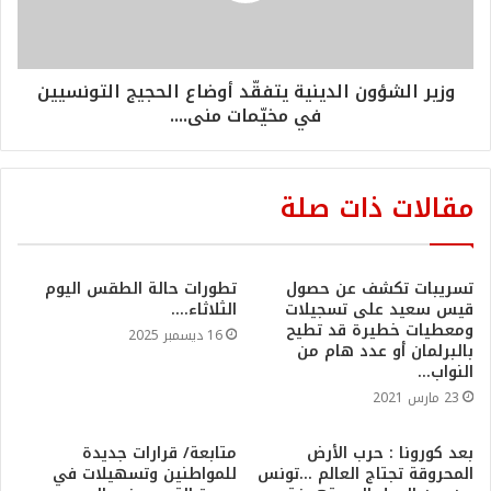
وزير الشؤون الدينية يتفقّد أوضاع الحجيج التونسيين
في مخيّمات منى....
مقالات ذات صلة
تسريبات تكشف عن حصول
تطورات حالة الطقس اليوم
قيس سعيد على تسجيلات
الثلاثاء….
ومعطيات خطيرة قد تطيح
16 ديسمبر 2025
بالبرلمان أو عدد هام من
النواب…
23 مارس 2021
بعد كورونا : حرب الأرض
متابعة/ قرارات جديدة
المحروقة تجتاج العالم …تونس
للمواطنين وتسهيلات في