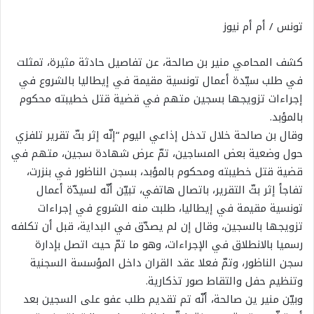
تونس / أم أم نيوز
كشف المحامي منير بن صالحة، عن تفاصيل حادثة مثيرة، تمثلت
في طلب سيّدة أعمال تونسية مقيمة في إيطاليا بالشروع في
إجراءات تزويجها بسجين متهم في قضية قتل خطيبته محكوم
بالمؤبد.
وقال بن صالحة خلال تدخل إذاعي اليوم “إنّه إثر بثّ تقرير تلفزي
حول وضعية بعض المساجين، تمّ عرض شهادة سجين، متهم في
قضية قتل خطيبته ومحكوم بالمؤبد، بسجن الناظور في بنزرت،
تفاجأ إثر بثّ التقرير، باتصال هاتفي، تبيّن أنّه لسيدّة أعمال
تونسية مقيمة في إيطاليا، طلبت منه الشروع في إجراءات
تزويجها بالسجين، وقال إن لم يصدّق في البداية، قبل أن تكلفه
رسميا بالانطلاق في الإجراءات، وهو ما تمّ حيث اتصل بإدارة
سجن الناظور، وتمّ فعلا عقد القران داخل المؤسسة السجنية
وتنظيم حفل والتقاط صور تذكارية.
وبيّن منير ين صالحة، أنّه تم تقديم طلب عفو على السجين بعد