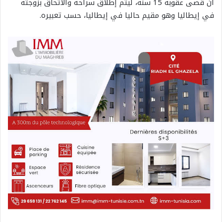
أن قضّى عقوبة 15 سنة، ليتّم إطلاق سراحه والاتحاق بزوجته
في إيطاليا وهو مقيم حاليا في إيطاليا، حسب تعبيره.