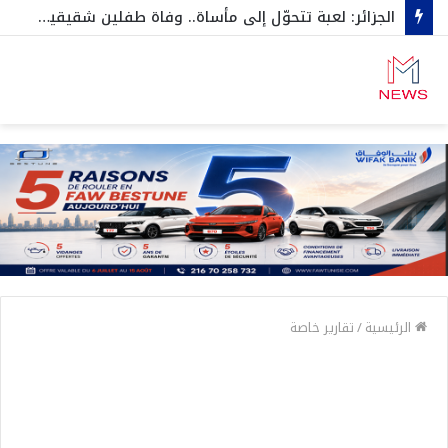
الجزائر: لعبة تتحوّل إلى مأساة.. وفاة طفلين شقيقين اختناقا داخل صندوق سيارة…وهكذا نجاح الثالث بأعجوبة
الرئيسية
/
تقارير خاصة