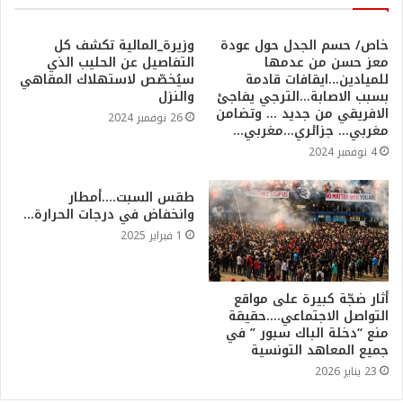
خاص/ حسم الجدل حول عودة
وزيرة_المالية تكشف كل
معز حسن من عدمها
التفاصيل عن الحليب الذي
للميادين…ايقافات قادمة
سيُخصّص لاستهلاك المقاهي
بسبب الاصابة…الترجي يفاجئ
والنزل
الافريقي من جديد … وتضامن
26 نوفمبر 2024
مغربي… جزائري…مغربي…
4 نوفمبر 2024
طقس السبت….أمطار
وانخفاض في درجات الحرارة…
1 فبراير 2025
أثار ضجّة كبيرة على مواقع
التواصل الاجتماعي….حقيقة
منع “دخلة الباك سبور ” في
جميع المعاهد التونسية
23 يناير 2026