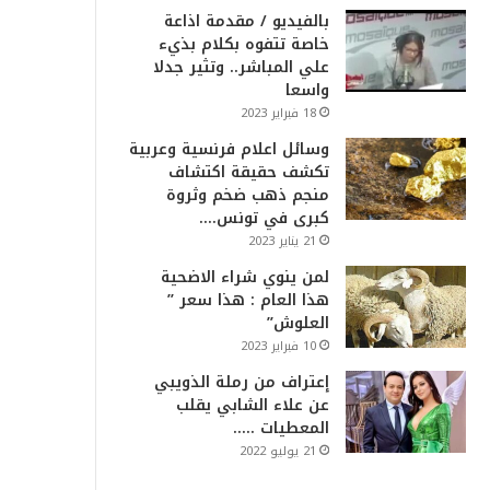
بالفيديو / مقدمة اذاعة
خاصة تتفوه بكلام بذيء
علي المباشر.. وتثير جدلا
واسعا
18 فبراير 2023
وسائل اعلام فرنسية وعربية
تكشف حقيقة اكتشاف
منجم ذهب ضخم وثروة
كبرى في تونس….
21 يناير 2023
لمن ينوي شراء الاضحية
هذا العام : هذا سعر ”
العلوش”
10 فبراير 2023
إعتراف من رملة الذويبي
عن علاء الشابي يقلب
المعطيات …..
21 يوليو 2022