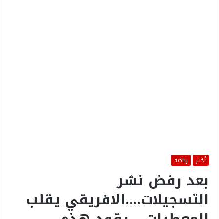
أخبار
رياضة
بعد رفض نشر
التسجيلات….الافريقي يقلب
المعطيات …يقود هذه