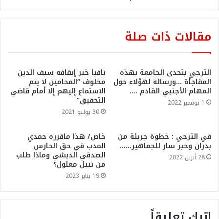
مقالات ذات صلة
الترجي يتحدى الجامعة بهذه
نافيا خبر إيقافه سيف الدين
المفاجأة …ورسالة لهؤلاء حول
مخلوف “المحامين لا يتم
المهام الأجنبي القادم ….
الاستماع إليهم إلا أمام قاضي
التحقيق”
1 نوفمبر 2022
30 يوليو 2021
في الترجي : خطوة جريئة من
خاص/ هذا ماقرره حمدي
بدران وخبر سار للجماهير……
المدب في حق الحارس
الصدقي الدبشي وماذا طلب
28 أبريل 2022
من نبيل معلول؟
19 يناير 2023
اترك تعليقاً