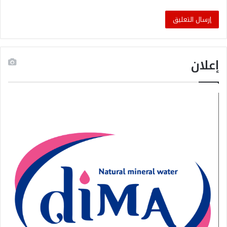
إعلان