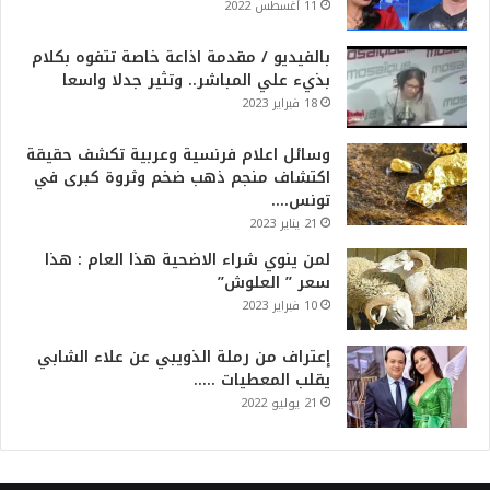
11 أغسطس 2022
بالفيديو / مقدمة اذاعة خاصة تتفوه بكلام
بذيء علي المباشر.. وتثير جدلا واسعا
18 فبراير 2023
وسائل اعلام فرنسية وعربية تكشف حقيقة
اكتشاف منجم ذهب ضخم وثروة كبرى في
تونس….
21 يناير 2023
لمن ينوي شراء الاضحية هذا العام : هذا
سعر ” العلوش”
10 فبراير 2023
إعتراف من رملة الذويبي عن علاء الشابي
يقلب المعطيات …..
21 يوليو 2022