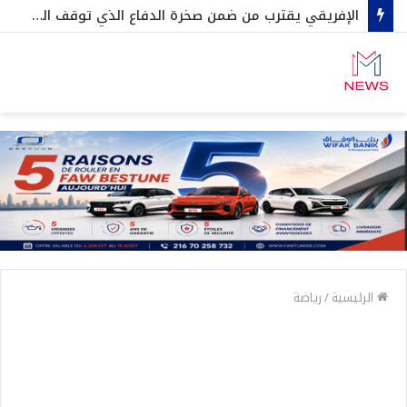
الإفريقي يقترب من ضمن صخرة الدفاع الذي توقف الترجي في رابطة الأبطال…ثنائي آخر أجنبي في الطريق….وعقد جديد مع نجم صاعد
الرئيسية
/
رياضة