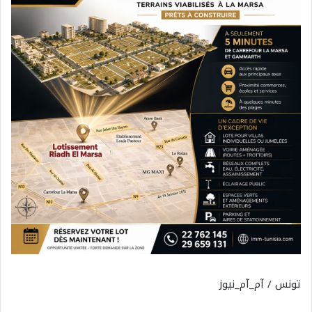
تونس / آم_آم_نيوز