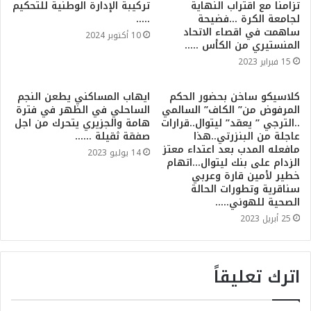
تزامنا مع اقتراب النهاية
تركيبة الإدارة الوطنية للتحكيم
لجامعة الكرة …فضيحة
…..
ساهمت في اقصاء الاتحاد
10 أكتوبر 2024
المنستيري من الكأس …..
15 فبراير 2023
كلاسيكو ساخن بحضور الحكم
ايهاب المساكني يطعن النجم
المرفوض من” الكاف” السالمي
الساحلي في الظهر في فترة
..الترجي ” يعقد” ليتوال..قرارات
هامة والجزيري يتحرك من اجل
عاجلة من البنزرتي..هذا
صفقة ثقيلة ……
مافعله المدب بعد اعتداء معتز
14 يوليو 2023
الزدام على بنك ليتوال…اتهام
خطير لأمين قارة وعربي
سناقرية وتطورات الحالة
الصحية للهوني…..
25 أبريل 2023
اترك تعليقاً