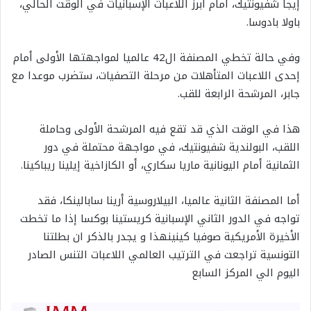
إيجا شفيونتيك، أمام أبرز اللاعبات الإسبانيات في الوقت الحالي،
باولا بادوسا.
وفي حالة تخطي المصنفة ال42 عالميا لمواجهتها الأولى أمام
إحدى اللاعبات المتأهلات من مرحلة التصفيات، ستضرب موعدا مع
جابر، المرشحة الرابعة للقب.
هذا في الوقت الذي قد تقع فيه المرشحة الأولى وحاملة
اللقب، البولندية شفيونتيك، في مواجهة محتملة في دور
الثمانية أمام اليونانية ماريا سكاري، أو الكازاخية إيلينا ريباكينا.
أما المصنفة الثانية عالميا، البيلاروسية أرينا سابالينكا، فقد
تواجه في الدور الثاني الإسبانية كريستينا بوكسا إذا ما تخطت
الأخيرة الأمريكية صوفيا كينينهذا و يجدر بالذكر ان بطلتنا
التونسية تراجعت في الترتيب العالمي اللاعبات التنس الصادر
اليوم الي المركز السابع