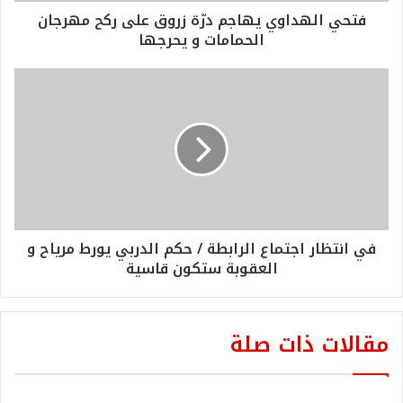
فتحي الهداوي يهاجم درّة زروق على ركح مهرجان
الحمامات و يحرجها
في انتظار اجتماع الرابطة / حكم الدربي يورط مرياح و
العقوبة ستكون قاسية
مقالات ذات صلة