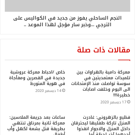
النجم الساحلي يفوز من جديد في الكواليس على
الترجي ...وخبر سار مؤجل لهذا الموعد ..
مقالات ذات صلة
معركة دامية بالهراوات بين
خاص /احباط معركة عروشية
تلميذات معتمديتين في
جديدة في القصرين ومفأجاة
سوسة تواصلت منذ الإمتحانات
في هوية المتورط
الى اليوم وخلفت اصابات
14 ديسمبر 2020
خطيرة!!!
17 ديسمبر 2020
فظيع بالزهروني: غادرت
ساعات بعد جريمة الملاسين:
المنزل تاركة طفليها ليحترقان
معركة ثانية بمرناق تنتهي
داخل المنزل والاجوار انقذوا
بطريقة قتل بشعة لكهل وأب
أحدهما آخر لحظة أما
أطفال……