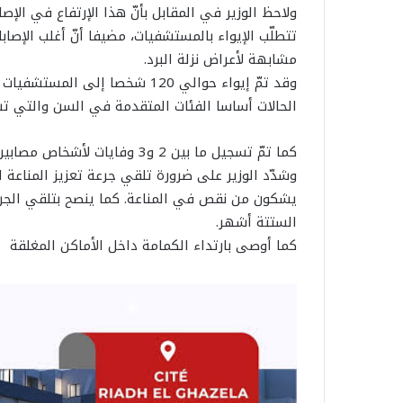
ولاحظ الوزير في المقابل بأنّ هذا الإرتفاع في الإص
تتطلّب الإيواء بالمستشفيات، مضيفا أنّ أغلب الإصا
مشابهة لأعراض نزلة البرد.
وقد تمّ إيواء حوالي 120 شخصا إل
الحالات أساسا الفئات المتقدمة في السن والتي ت
كما تمّ تسجيل ما بين 2 و3 وفايات لأشخاص مصابين بفيروس كورونا خلال الأسبوع الفارط.
وشدّد الوزير على ضرورة تلقي جرعة تعزيز المناعة 
يشكون من نقص في المناعة. كما ينصح بتلقي الجرع
الستتة أشهر.
كما أوصى بارتداء الكمامة داخل الأماكن المغلقة