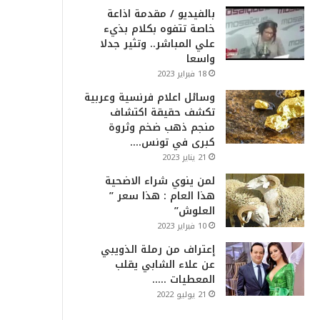
بالفيديو / مقدمة اذاعة
خاصة تتفوه بكلام بذيء
علي المباشر.. وتثير جدلا
واسعا
18 فبراير 2023
وسائل اعلام فرنسية وعربية
تكشف حقيقة اكتشاف
منجم ذهب ضخم وثروة
كبرى في تونس….
21 يناير 2023
لمن ينوي شراء الاضحية
هذا العام : هذا سعر ”
العلوش”
10 فبراير 2023
إعتراف من رملة الذويبي
عن علاء الشابي يقلب
المعطيات …..
21 يوليو 2022