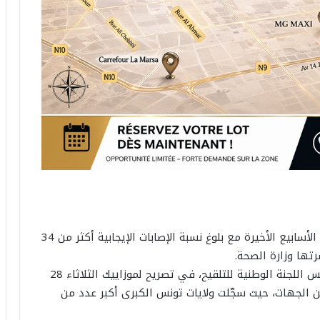
شهدت الإصابات بفيروس كورنا ارتفاعا ملحوظا خلال الأسابيع الأخيرة مع بلوغ نسبة الإصابات الإيجابية أكثر من 34
تها وزارة الصحة.
وأشار الهاشمي الوزير مدير عام معهد باستور ورئيس اللجنة الوطنية للتلقيح، في تصريح لموزاييك الثلاثاء 28
بات بين الجهات، حيث سجّلت ولايات تونس الكبرى أكبر عدد من