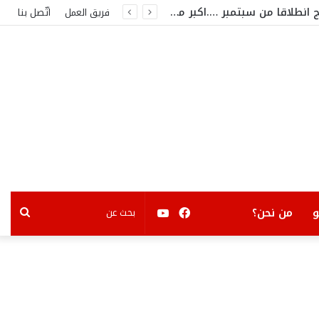
من بينهم نانسي ..جورج وسوف. ..هيفاء وهبي وثامر حين …مفاجآت كبرى على مسرح قرطاج انطلاقا من سبتمبر ….اكبر مشاهير الفن العربي في تونس
فريق العمل
اتّصل بنا
فيسبوك
يوتيوب
بحث
من نحن؟
عن