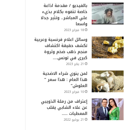
بالفيديو / مقدمة اذاعة
خاصة تتفوه بكلام بذيء
علي المباشر.. وتثير جدلا
واسعا
18 فبراير 2023
وسائل اعلام فرنسية وعربية
تكشف حقيقة اكتشاف
منجم ذهب ضخم وثروة
كبرى في تونس….
21 يناير 2023
لمن ينوي شراء الاضحية
هذا العام : هذا سعر ”
العلوش”
10 فبراير 2023
إعتراف من رملة الذويبي
عن علاء الشابي يقلب
المعطيات …..
21 يوليو 2022