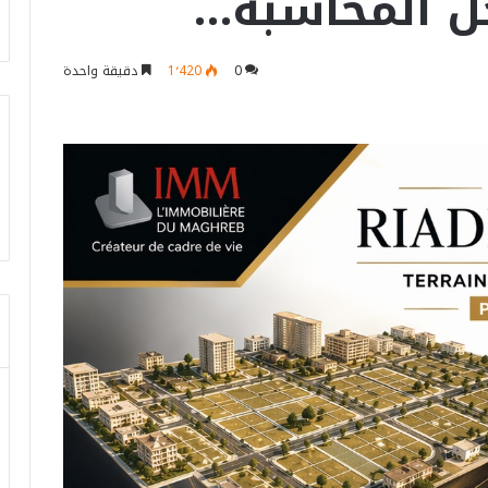
جل المحاسبة…
0
1٬420
دقيقة واحدة