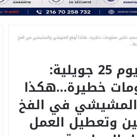
ل يوم 25 جويلية: سعيد تلقى معلومات خطيرة…هكذا أوقع الغنوشي والمشيشي في الفخ
سبة…
كواليس ماحصل يوم 25 جويلية:
مات خطيرة…هكذا
المشيشي في الفخ
ن وتعطيل العمل