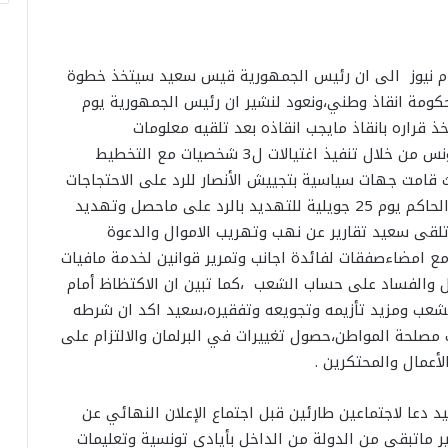
 ام نيوز الى ان رئيس الجمهورية قيس سعيد سيتخذ خطوة
 حكومة انقاذ وطني،ونعود لنشير ان رئيس الجمهورية يوم
الطوارئ مدة 6 أشهر كان اتخذ قراره بانقاذ مايجب انقاذه بعد تلقيه معلومات
استخباراتية خطيرة عن خطر داهم يهدد استقرار تونس من خلال تنفيذ اغتيالات ل3 شخصيات مع التخطيط
امت جهات سياسية بتجييش الأنصار للرد على الاحتجاجات
الشعبية،مع خروج بعض قيادات احد احزاب الائتلاف الحاكم يوم 25 جويلية للتهديد بالرد على ماحصل وتهديد
تلقى سعيد تقارير عن نهب وتهريب الاموال والدعوة
ع امضاءصفقات لفائدة اجانب وتمرير قوانين لخدمة مافيات
ل والفساد على حساب الشعب ،كما تبين ان الاكتظاظ أمام
 للشعب ومزيد تأزيمه وتجويعه وتفقيره،سعيد اكد ان شرطه
مصلحة المواطن،حصول تغييرات في البرلمان والالتزام على
أعمال والمحتكرين .
 دعا لاجتماعين طارئين قبل اجتماع الإعلان النهائي عن
ر ماتبقى من الدولة من الداخل بأيادي تونسية وتعليمات