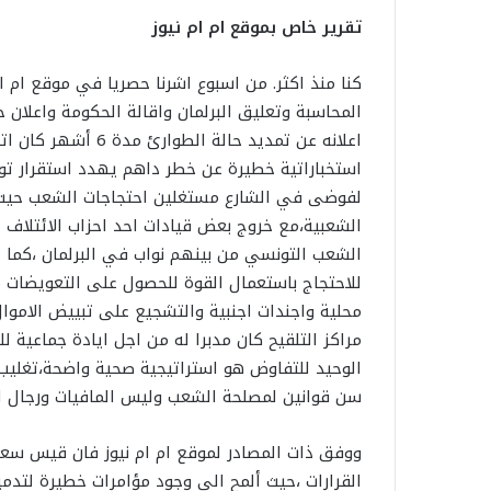
تقرير خاص بموقع ام ام نيوز
كنا منذ اكثر. من اسبوع اشرنا حصريا في موقع ام
المحاسبة وتعليق البرلمان واقالة الحكومة واعلان
اعلانه عن تمديد حالة 
لفوضى في الشارع مستغلين احتجاجات الشعب حيث ق
الشعب التونسي من بينهم نواب في البرلمان ،كما 
للاحتجاج باستعمال القوة للحصول على التعويضات م
محلية واجندات اجنبية والتشجيع على تبييض الاموا
مراكز التلقيح كان مدبرا له من اجل ايادة جماعية
الوحيد للتفاوض هو استراتيجية صحية واضحة،تغليب 
سن قوانين لمصلحة الشعب وليس المافيات ورجال ال
ووفق ذات المصادر لموقع ام ام نيوز فان قيس سعيد
القرارات ،حيث ألمح الى وجود مؤامرات خطيرة لتدمي