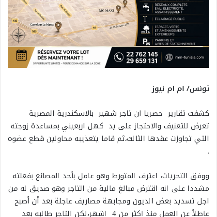
تونس/ ام ام نيوز
كشفت تقارير حصريا ان تاجر شهير بالاسكندرية المصرية
تعرض للتعنيف والاحتجاز على يد كهل اربعيني بمساعدة زوجته
التي تجاوزت عقدها الثالث،ثم قاما يتعذيبه محاولين قطع عضوه
.
ووفق التحريات، اعترف المتورط وهو عامل بأحد المصانع بفعلته
مشددا على انه اقترض مبالغ مالية من التاجر وهو صديق له من
اجل تسديد بعض الديون ومجابهة مصاريف عاجلة بعد أن أصبح
عاطلاً عن العمل منذ اكثر من 4 اشهر،لكن التاجر طالبه بعد