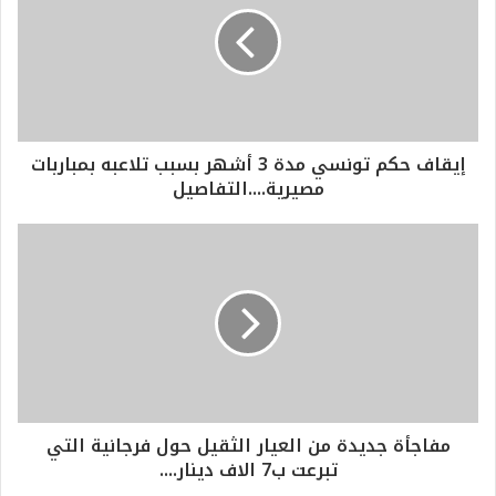
إيقاف حكم تونسي مدة 3 أشهر بسبب تلاعبه بمباربات
مصيرية....التفاصيل
مفاجأة جديدة من العيار الثقيل حول فرجانية التي
تبرعت ب7 الاف دينار....