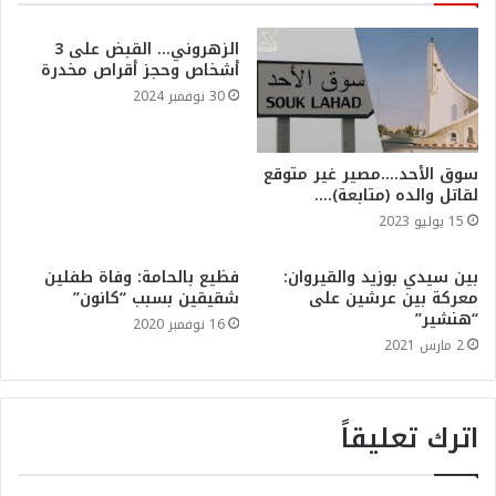
الزهروني… القبض على 3
أشخاص وحجز أقراص مخدرة
30 نوفمبر 2024
سوق الأحد….مصير غير متوقع
لقاتل والده (متابعة)….
15 يوليو 2023
بين سيدي بوزيد والقيروان:
فظيع بالحامة: وفاة طفلين
معركة بين عرشين على
شقيقين بسبب “كانون”
“هنشير”
16 نوفمبر 2020
2 مارس 2021
اترك تعليقاً