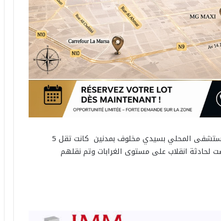
علمت موقع ام ام نيوز ،ان سيارة اسعاف تابعة للمستشفى المحلي بسيدي مخلوف بمدنين كانت تقل 5
عرضت لحادثة انقلاب على مستوى الغرابات وتم نقلهم