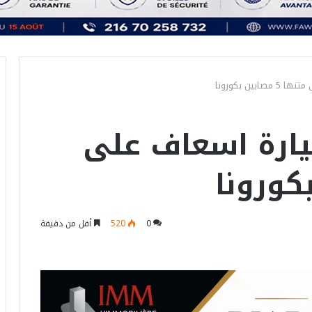
ين بكورونا
يارة اسعاف على
0
520
أقل من دقيقة