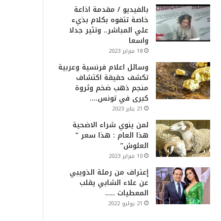
بالفيديو / مقدمة اذاعة
خاصة تتفوه بكلام بذيء
علي المباشر.. وتثير جدلا
واسعا
18 فبراير 2023
وسائل اعلام فرنسية وعربية
تكشف حقيقة اكتشاف
منجم ذهب ضخم وثروة
كبرى في تونس….
21 يناير 2023
لمن ينوي شراء الاضحية
هذا العام : هذا سعر ”
العلوش”
10 فبراير 2023
إعتراف من رملة الذويبي
عن علاء الشابي يقلب
المعطيات …..
21 يوليو 2022