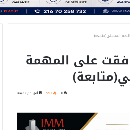
نجم الساحلي(متابعة)
افقت على المهمة
ي(متابعة)
0
553
أقل من دقيقة