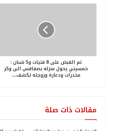
تم القبض على 8 فتيات و5 شبان :
خمسيني يحول منزله بصفاقس الى وكر
مخدرات ودعارة وزوجته تكشف....
مقالات ذات صلة