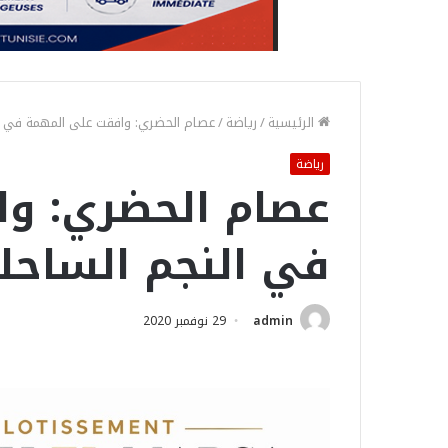
الرئيسية
/
رياضة
/
عصام الحضري: وافقت على المهمة في ال
رياضة
عصام الحضري: و
في النجم الساحل
admin
29 نوفمبر 2020