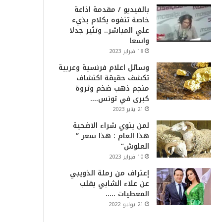
بالفيديو / مقدمة اذاعة
خاصة تتفوه بكلام بذيء
علي المباشر.. وتثير جدلا
واسعا
18 فبراير 2023
وسائل اعلام فرنسية وعربية
تكشف حقيقة اكتشاف
منجم ذهب ضخم وثروة
كبرى في تونس….
21 يناير 2023
لمن ينوي شراء الاضحية
هذا العام : هذا سعر ”
العلوش”
10 فبراير 2023
إعتراف من رملة الذويبي
عن علاء الشابي يقلب
المعطيات …..
21 يوليو 2022