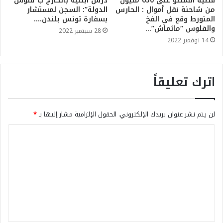
قضية السطو على 650 مليون
درس ابنتيه بالخارج ب”فلوس
من شاحنة نقل أموال : الحارس
الدولة”: السجن لمستشار
المتورط وقع في الفخ
بسفارة تونس بلندن….
والفلوس “ماثماش”…
28 سبتمبر 2022
14 نوفمبر 2022
اترك تعليقاً
لن يتم نشر عنوان بريدك الإلكتروني.
الحقول الإلزامية مشار إليها بـ
*