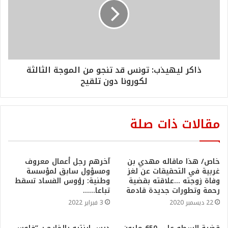
ذاكر ليهيذب: تونس قد تنجو من الموجة الثالثة
لكورونا دون تلقيح
مقالات ذات صلة
خاص/ هذا ماقاله مهدي بن
آخرهم رجل أعمال معروف
غربية في التحقيقات عن لغز
ومسؤول سابق لمؤسسة
وفاة زوجته …علاقته بقضية
وطنية: رؤوس الفساد تسقط
رحمة وتطورات جديدة قادمة
تباعا……
22 ديسمبر 2020
3 فبراير 2022