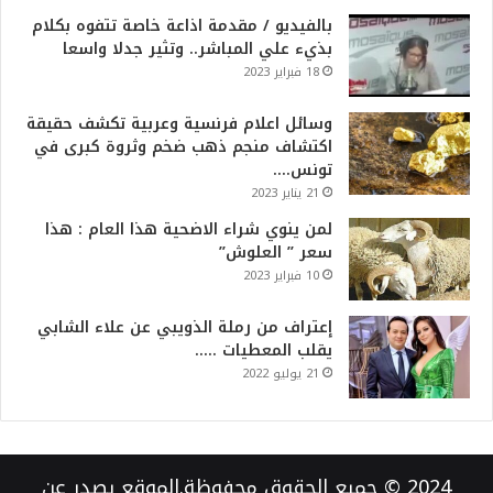
بالفيديو / مقدمة اذاعة خاصة تتفوه بكلام
بذيء علي المباشر.. وتثير جدلا واسعا
18 فبراير 2023
وسائل اعلام فرنسية وعربية تكشف حقيقة
اكتشاف منجم ذهب ضخم وثروة كبرى في
تونس….
21 يناير 2023
لمن ينوي شراء الاضحية هذا العام : هذا
سعر ” العلوش”
10 فبراير 2023
إعتراف من رملة الذويبي عن علاء الشابي
يقلب المعطيات …..
21 يوليو 2022
2024 © جميع الحقوق محفوظة.الموقع يصدر عن