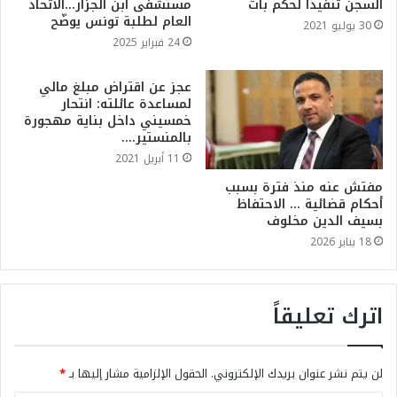
السجن تنفيذا لحكم بات
مستشفى ابن الجزار…الاتحاد
العام لطلبة تونس يوضّح
30 يوليو 2021
24 فبراير 2025
عجز عن اقتراض مبلغ مالي
لمساعدة عائلته: انتحار
خمسيني داخل بناية مهجورة
بالمنستير….
11 أبريل 2021
مفتش عنه منذ فترة بسبب
أحكام قضائية … الاحتفاظ
بسيف الدين مخلوف
18 يناير 2026
اترك تعليقاً
لن يتم نشر عنوان بريدك الإلكتروني.
الحقول الإلزامية مشار إليها بـ
*