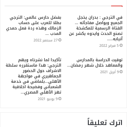
في الترجي : بدران يخجل
بفضل حارس عالمي: الترجي
الجميع ويواصل مفاجآته …
بطلا للعرب على حساب
القتاة الرسمية للمكشخة
الزمالك وهذه ردة فعل حمدي
تصنع الحدث وايدوه يكشر عن
المدب …
أنيابه…..
27 سبتمبر 2022
5 فبراير 2022
توقيت الدراسة بالمدارس
تأكيدا لما نشرناه ويهم
والمعاهد خلال شهر رمضان…
الترجي: هذا ماستقرره سلطة
الاشراف حول الحضور
9 أبريل 2021
الجماهيري في مواجهة
الأهلي…بلماضي في خدمة
الشعباني وفضيحة اخلاقية
تهز الأهلي المصري…
9 يونيو 2021
اترك تعليقاً